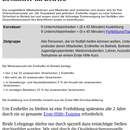
Gut ausgebildete Mitarbeiterinnen und Mitarbeiter sind motivierter und setzen sich für Ihre
Unternehmensziele ein. Die Teamarbeit wird gefördert. Ersthelfer tragen zu einer höheren
Sicherheit im Betrieb bei und sorgen durch die frühzeitige Erstversorgung bei Notfällen den
Gesundheitszustand des Betroffenen positiv zu beeinflussen.
Kursdauer
9 Unterrichtseinheiten = (9 x 45 Minuten) A
usbildung
9 Unterrichtseinheiten = (9 x 45 Minuten)
Fortbildung/Tra
Zielgruppe
Alle Personen, die im Notfall helfen können wollen, Unt
und/oder deren Mitarbeiter, Ersthelfer im Betrieb, Betrieb
Jugendgruppenleiter, Medizinstudenten, Lehrer, Auszubil
Teilnahme an einem Erste Hilfe Kurs
Die Mindestanzahl der Ersthelfer im Betrieb beträgt:
• Von 2 bis 20 anwesenden Versicherten 1 Ersthelfer
• Bei mehr als 20 anwesenden Versicherten
» in Verwaltungs- und Handelsbetrieben 5 % der Anzahl der anwesenden
Versicherten,
» in sonstigen Betrieben 10 % der anwesenden Versicherten.
Die Ausbildung zum Ersthelfer besteht aus der Erste-Hilfe-Grundausbildung
Um Ersthelfer zu bleiben ist eine Fortbildung spätestens alle 2 Jahre
durch ein so genannte
Erste-Hilfe-Training
erforderlich.
Beide Lehrgänge dürfen nur durch speziell dazu ermächtigte Stellen
durchgeführt werden. Wir sind durch die Qualitätssicherungsstelle