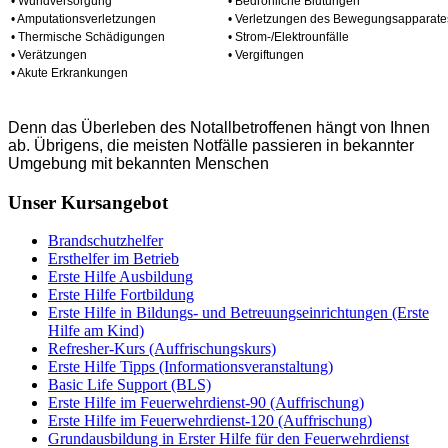
• Wundversorgung
• Bedrohliche Blutungen
• Amputationsverletzungen
• Verletzungen des Bewegungsapparate
• Thermische Schädigungen
• Strom-/Elektrounfälle
• Verätzungen
• Vergiftungen
• Akute Erkrankungen
Denn das Überleben des Notallbetroffenen hängt von Ihnen
ab. Übrigens, die meisten Notfälle passieren in bekannter
Umgebung mit bekannten Menschen
Unser Kursangebot
Brandschutzhelfer
Ersthelfer im Betrieb
Erste Hilfe Ausbildung
Erste Hilfe Fortbildung
Erste Hilfe in Bildungs- und Betreuungseinrichtungen (Erste
Hilfe am Kind)
Refresher-Kurs (Auffrischungskurs)
Erste Hilfe Tipps (Informationsveranstaltung)
Basic Life Support (BLS)
Erste Hilfe im Feuerwehrdienst-90 (Auffrischung)
Erste Hilfe im Feuerwehrdienst-120 (Auffrischung)
Grundausbildung in Erster Hilfe für den Feuerwehrdienst