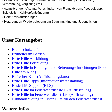
• Bewusstseinsstörungen (Krampfanfälle, Fieberkrämpfe, Hitzschlag,
Verbrennung, Vergiftung etc.)
• Atemstörungen (Asthma, Verschlucken von Fremdkörpern, Pseudokrupp,
Epiglottitis = Kehlkopfentzündung)
• Herz-Kreislaufstörungen
• Herz-Lungen-Wiederbelebung am Säugling, Kind und Jugendlichen
Unser Kursangebot
Brandschutzhelfer
Ersthelfer im Betrieb
Erste Hilfe Ausbildung
Erste Hilfe Fortbildung
Erste Hilfe in Bildungs- und Betreuungseinrichtungen (Erste
Hilfe am Kind)
Refresher-Kurs (Auffrischungskurs)
Erste Hilfe Tipps (Informationsveranstaltung)
Basic Life Support (BLS)
Erste Hilfe im Feuerwehrdienst-90 (Auffrischung)
Erste Hilfe im Feuerwehrdienst-120 (Auffrischung)
Grundausbildung in Erster Hilfe für den Feuerwehrdienst
Weitere Infos